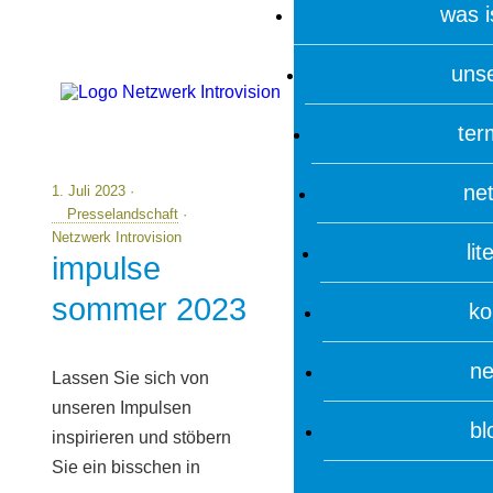
was i
uns
ter
net
1. Juli 2023 ·
Presselandschaft
·
Netzwerk Introvision
li
impulse
sommer 2023
ko
ne
Lassen Sie sich von
unseren Impulsen
bl
inspirieren und stöbern
Sie ein bisschen in