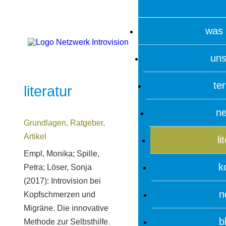
was 
uns
te
literatur
ne
Grundlagen, Ratgeber,
Artikel
li
Empl, Monika; Spille,
k
Petra; Löser, Sonja
(2017): Introvision bei
n
Kopfschmerzen und
Migräne. Die innovative
b
Methode zur Selbsthilfe.